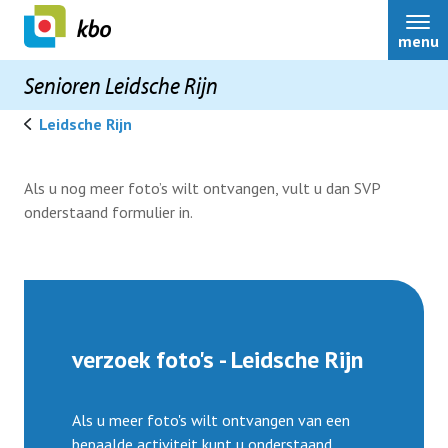
menu
Senioren Leidsche Rijn
Leidsche Rijn
Als u nog meer foto’s wilt ontvangen, vult u dan SVP
onderstaand formulier in.
Onze vereniging
Nieuws
Activiteiten
verzoek foto's - Leidsche Rijn
Terugblikken
Als u meer foto's wilt ontvangen van een
bepaalde activiteit kunt u onderstaand