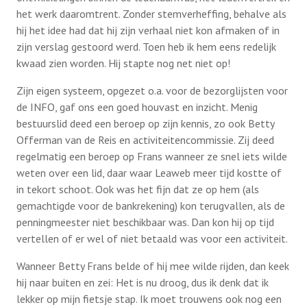
het werk daaromtrent. Zonder stemverheffing, behalve als
hij het idee had dat hij zijn verhaal niet kon afmaken of in
zijn verslag gestoord werd. Toen heb ik hem eens redelijk
kwaad zien worden. Hij stapte nog net niet op!
Zijn eigen systeem, opgezet o.a. voor de bezorglijsten voor
de INFO, gaf ons een goed houvast en inzicht. Menig
bestuurslid deed een beroep op zijn kennis, zo ook Betty
Offerman van de Reis en activiteitencommissie. Zij deed
regelmatig een beroep op Frans wanneer ze snel iets wilde
weten over een lid, daar waar Leaweb meer tijd kostte of
in tekort schoot. Ook was het fijn dat ze op hem (als
gemachtigde voor de bankrekening) kon terugvallen, als de
penningmeester niet beschikbaar was. Dan kon hij op tijd
vertellen of er wel of niet betaald was voor een activiteit.
Wanneer Betty Frans belde of hij mee wilde rijden, dan keek
hij naar buiten en zei: Het is nu droog, dus ik denk dat ik
lekker op mijn fietsje stap. Ik moet trouwens ook nog een