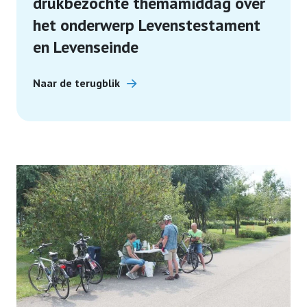
drukbezochte themamiddag over
Ledenservice
het onderwerp Levenstestament
en Levenseinde
Organisatie
Naar de terugblik
Contact
Lid worden