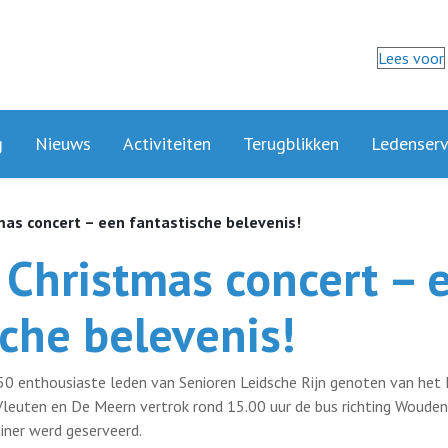
n
Lees voor
g
Nieuws
Activiteiten
Terugblikken
Ledenserv
mas concert – een fantastische belevenis!
l Christmas concert – 
sche belevenis!
 enthousiaste leden van Senioren Leidsche Rijn genoten van het K
 Vleuten en De Meern vertrok rond 15.00 uur de bus richting Woude
diner werd geserveerd.