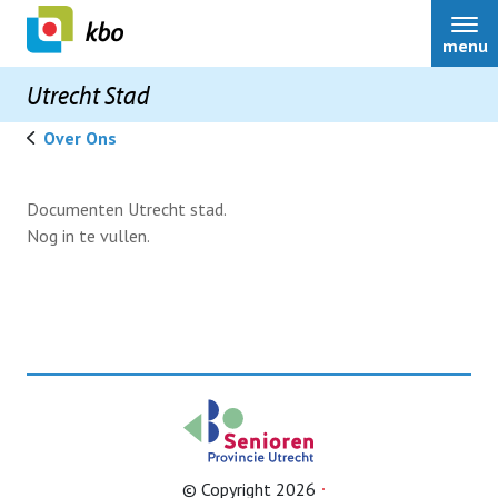
menu
Utrecht Stad
Over Ons
Bestuur
Documenten Utrecht stad.
Nog in te vullen.
Over ons
Rondomme
Contact
reglement
Activiteiten
belastingaangifte
© Copyright 2026
Nieuws