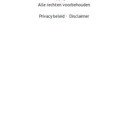
links
Alle rechten voorbehouden
ouderenadviseur
Privacy beleid
Disclaimer
Lid worden
contributie
functies
documenten