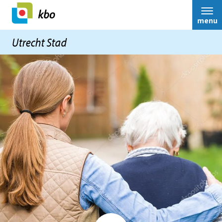
menu
Utrecht Stad
Bestuur
Over ons
Rondomme
Contact
reglement
Activiteiten
belastingaangifte
Nieuws