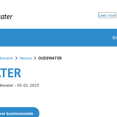
ater
Lees voor
Be
dewater
Nieuws
OUDEWATER
TER
dewater
05-01-2023
 over koolmonoxide