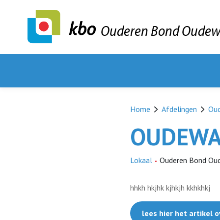
Ouderen Bond Oudew
Home
Afdelingen
Ou
OUDEWA
Lokaal
Ouderen Bond Ou
hhkh hkjhk kjhkjh kkhkhkj
lees hier het artikel