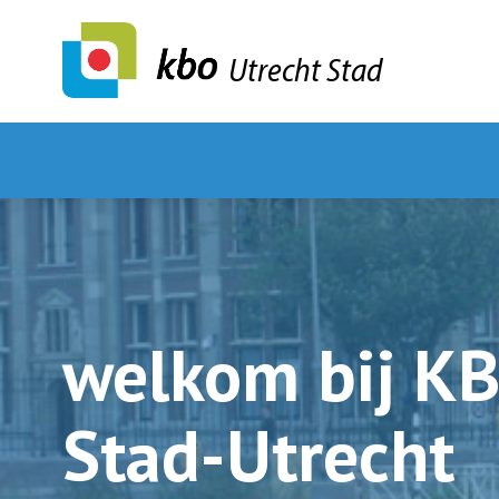
Utrecht Stad
welkom bij K
welkom bij KB
welkom bij K
stadUtrecht
Utrecht
Stad-Utrecht