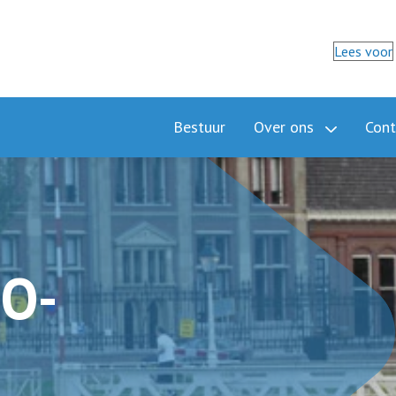
Lees voor
Bestuur
Over ons
Cont
BO
O-stad-
BO-