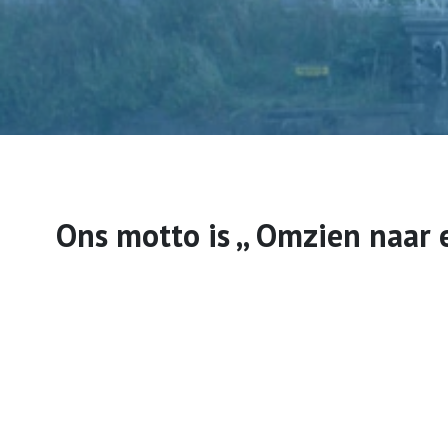
Utrecht Stad
Activiteiten
Utrecht Stad
Ons motto is ,, Omzien naar e