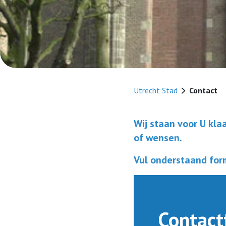
Utrecht Stad
Contact
Wij staan voor U kla
of wensen.
Vul onderstaand form
Contact