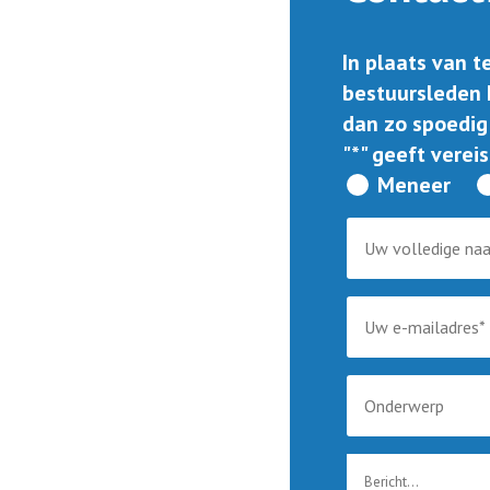
In plaats van 
bestuursleden 
dan zo spoedig
"
*
" geeft verei
Meneer