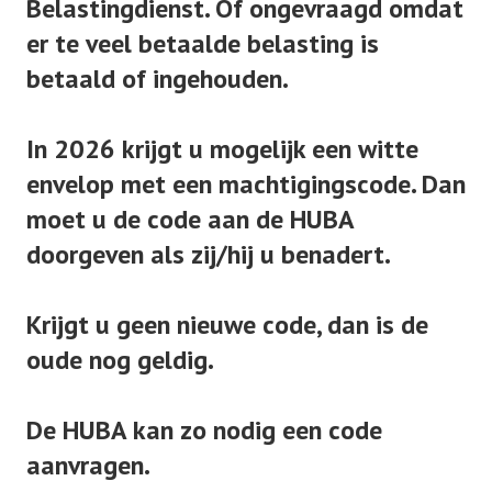
Belastingdienst. Of ongevraagd omdat
links
er te veel betaalde belasting is
ouderenadviseur
betaald of ingehouden.
Lid worden
contributie
In 2026 krijgt u mogelijk een witte
functies
envelop met een machtigingscode.
Dan
moet u de code aan de HUBA
documenten
doorgeven als zij/hij u benadert.
Krijgt u geen nieuwe code, dan is de
oude nog geldig.
De HUBA kan zo nodig een code
aanvragen.