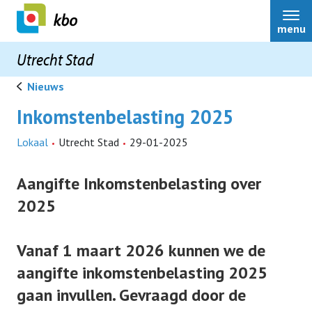
menu
Utrecht Stad
Nieuws
Inkomstenbelasting 2025
Bestuur
Lokaal
Utrecht Stad
29-01-2025
Over ons
Aangifte Inkomstenbelasting over
2025
Rondomme
Contact
Vanaf 1 maart 2026 kunnen we de
reglement
Activiteiten
aangifte inkomstenbelasting 2025
belastingaangifte
gaan invullen. Gevraagd door de
Nieuws