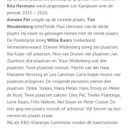
Rita Hermans
werd uitgeroepen tot Kampioen over de
periode 2025 – 2026.
Ondersteuning
Anneke Pel
volgde op de tweede plaats.
Tim
Woudenberg
schoffelde Paul Hermans van de derde
plaats. Hij moet nu genoegen nemen met de vierde plaats.
Terugblikken
De Poedelprijs kreeg
Willie Baars
toebedeeld.
Vermeldenswaard: Etienne Wildenberg steeg zes plaatsen,
Ria Kuijer vijf plaatsen, Nico van Druten vier plaatsen, Jan
Lid worden
Zuurhout drie plaatsen en Truus Wildenberg ook drie
plaatsen. Twee plaatsen vooruit: Martin van der Haar,
Marianne Versteeg en Leo Camman. Carla Kuiper moest vier
plaatsen prijsgeven. De volgende personen zakten drie
plaatsen: Dinkie Tonkes, Maria Meijer, Hans Stoop en Mieke
de Rooij. Twee plaatsen zakten: Cees Pel, Tineke Plantinga,
Jurrie Baars, Frits Nieboer, Nel Doyer en Peter Croese. De
rest ging een plaats vooruit of achteruit. Vijf bleven op hun
verworven plaats staan.
Wij als KBO-Klaverjas Commissie vonden dit kaartseizoen