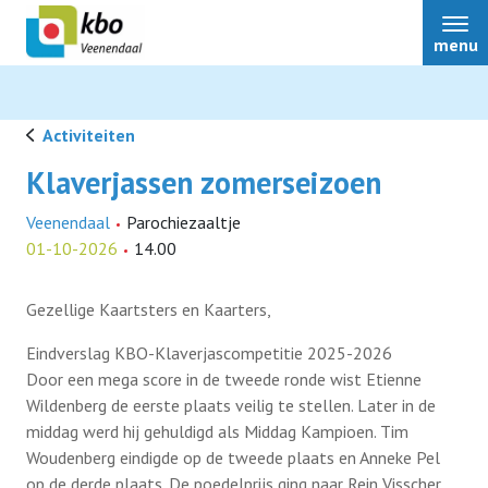
menu
Activiteiten
Klaverjassen zomerseizoen
Bestuur
Veenendaal
Parochiezaaltje
01-10-2026
14.00
Over ons
Gezellige Kaartsters en Kaarters,
Activiteiten
Eindverslag KBO-Klaverjascompetitie 2025-2026
Door een mega score in de tweede ronde wist Etienne
Wildenberg de eerste plaats veilig te stellen. Later in de
Contact
middag werd hij gehuldigd als Middag Kampioen. Tim
Woudenberg eindigde op de tweede plaats en Anneke Pel
Nieuws
op de derde plaats. De poedelprijs ging naar Rein Visscher.