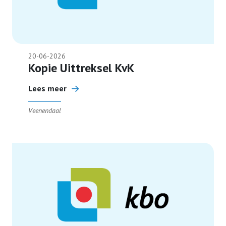
Ondersteuning
20-06-2026
Terugblikken
Kopie Uittreksel KvK
Lees meer
Lid worden
Veenendaal