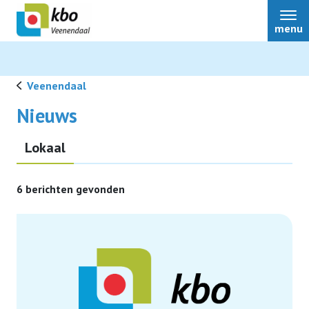
menu
Veenendaal
Nieuws
Bestuur
Lokaal
Over ons
6 berichten gevonden
Activiteiten
Contact
Nieuws