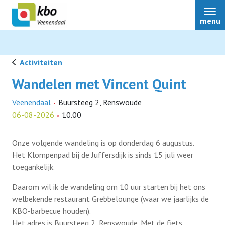
menu
Activiteiten
Wandelen met Vincent Quint
Bestuur
Veenendaal
Buursteeg 2, Renswoude
06-08-2026
10.00
Over ons
Onze volgende wandeling is op donderdag 6 augustus.
Het Klompenpad bij de Juffersdijk is sinds 15 juli weer
Activiteiten
toegankelijk.
Daarom wil ik de wandeling om 10 uur starten bij het ons
Contact
welbekende restaurant Grebbelounge (waar we jaarlijks de
KBO-barbecue houden).
Nieuws
Het adres is Buursteeg 2, Renswoude. Met de fiets