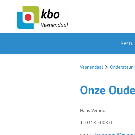
Bestu
Veenendaal
Ondersteuni
Onze Ouder
Hans Vernooij
T: 0318 500870
e-mail:
h.vernooij@xsmne