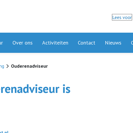
Lees voor
ur
Over ons
Activiteiten
Contact
Nieuws
ng
Ouderenadviseur
enadviseur is
t.nl