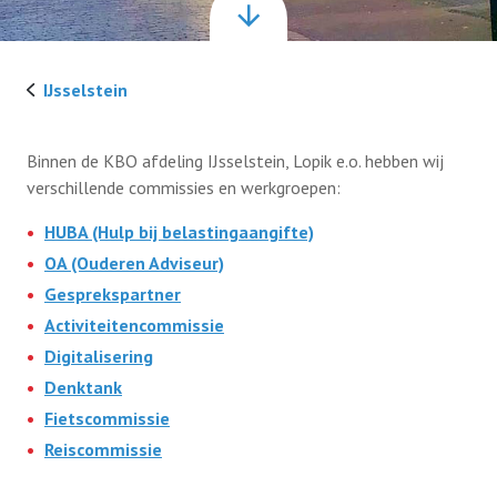
Huba (Hulp bij belastingaangifte)
Fotoarchief
Ouderen Adviseur
IJsselstein
Leden informatie
Activiteitencommissie
Binnen de KBO afdeling IJsselstein, Lopik e.o. hebben wij
Servicetelefoon
Contact
Commissie Digitalisering
verschillende commissies en werkgroepen:
Krachtig Ouder Worden
HUBA (Hulp bij belastingaangifte)
Denktank
Lid worden
OA (Ouderen Adviseur)
Huba (Hulp bij belastingaangifte)
Gesprekspartner
Fietscommissie
Activiteitencommissie
Ouderen Adviseur
Reiscommissie
Digitalisering
Commissie Digitalisering
Denktank
Fietscommissie
Gesprekspartner
Reiscommissie
Rijbewijs