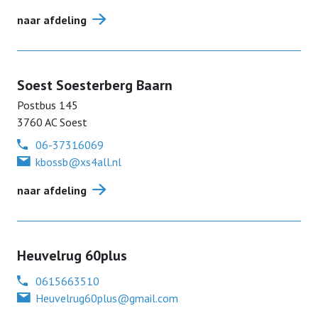
naar afdeling
Soest Soesterberg Baarn
Postbus
145
3760 AC
Soest
06-37316069
kbossb@xs4all.nl
naar afdeling
Heuvelrug 60plus
0615663510
Heuvelrug60plus@gmail.com