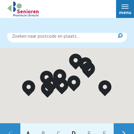
menu
Nieuws
Bestuur
Over ons
Afdelingen
Ledenvoordeel
A
B
C
D
E
F
G