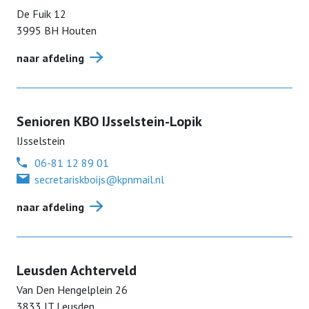
De Fuik
12
3995 BH
Houten
naar afdeling
Senioren KBO IJsselstein-Lopik
IJsselstein
06-81 12 89 01
secretariskboijs@kpnmail.nl
naar afdeling
Leusden Achterveld
Van Den Hengelplein
26
3833 JT
Leusden