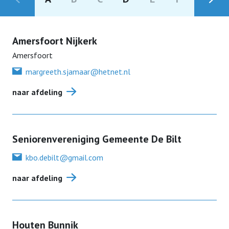
Ledenvoordeel
Contact
Amersfoort Nijkerk
Ledenvoordeel voor u
Amersfoort
Lid worden
margreeth.sjamaar@hetnet.nl
Zilveren Kruis
naar afdeling
Lid worden
Magazine Ons
Seniorenvereniging Gemeente De Bilt
ANBI
kbo.debilt@gmail.com
AVG
naar afdeling
Houten Bunnik