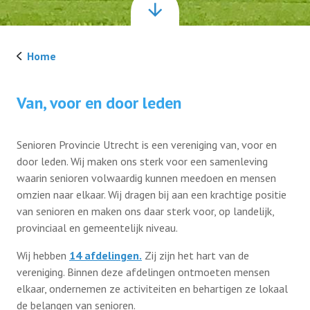
Ledenvoordeel
Contact
Home
Ledenvoordeel voor u
Lid worden
Van, voor en door leden
Zilveren Kruis
Lid worden
Senioren Provincie Utrecht is een vereniging van, voor en
door leden. Wij maken ons sterk voor een samenleving
Magazine Ons
waarin senioren volwaardig kunnen meedoen en mensen
omzien naar elkaar. Wij dragen bij aan een krachtige positie
ANBI
van senioren en maken ons daar sterk voor, op landelijk,
provinciaal en gemeentelijk niveau.
AVG
Wij hebben
14 afdelingen.
Zij zijn het hart van de
vereniging. Binnen deze afdelingen ontmoeten mensen
elkaar, ondernemen ze activiteiten en behartigen ze lokaal
de belangen van senioren.