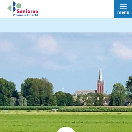
menu
Nieuws
Bestuur
Over ons
Afdelingen
Ledenvoordeel