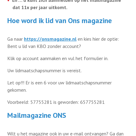
En … u kunt zich aanmelden op het mailmagazine
dat 11x per jaar uitkomt.
Ledenvoordeel
Contact
Hoe word ik lid van Ons magazine
Ledenvoordeel voor u
Ga naar
https://onsmagazine.nl
en kies hier de optie:
Lid worden
Zilveren Kruis
Bent u lid van KBO zonder account?
Klik op account aanmaken en vul het formulier in.
Lid worden
Uw lidmaatschapsnummer is vereist.
Magazine Ons
Let op!!! Er is een 6 voor uw lidmaatschapsnummer
gekomen.
ANBI
Voorbeeld: 57755281 is geworden: 657755281
AVG
Mailmagazine ONS
Wilt u het magazine ook in uw e-mail ontvangen? Ga dan