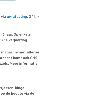
e via
uw afdeling
. Of kijk
n 5 jaar. Op enkele
w 75e verjaardag.
n magazine met allerlei
Daarnaast komt ook ONS
zzels. Meer informatie
rjassen, bingo,
 op de hoogte via de