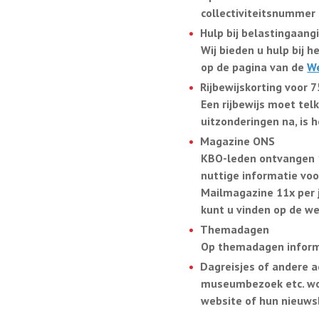
collectiviteitsnummer 
Hulp bij belastingaang
Wij bieden u hulp bij h
op de pagina van de
W
Rijbewijskorting voor 
Een rijbewijs moet tel
uitzonderingen na, is 
Magazine ONS
KBO-leden ontvangen 1
nuttige informatie vo
Mailmagazine 11x per j
kunt u vinden op de w
Themadagen
Op themadagen informe
Dagreisjes of andere a
museumbezoek etc. wor
website of hun nieuwsb