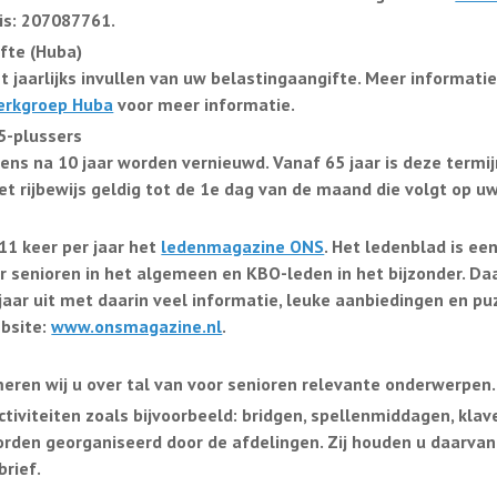
is:
207087761
.
ifte (Huba)
et jaarlijks invullen van uw belastingaangifte. Meer informati
erkgroep Huba
voor meer informatie.
75-plussers
kens na 10 jaar worden vernieuwd. Vanaf 65 jaar is deze termij
het rijbewijs geldig tot de 1e dag van de maand die volgt op u
1 keer per jaar het
ledenmagazine ONS
. Het ledenblad is ee
or senioren in het algemeen en KBO-leden in het bijzonder. 
aar uit met daarin veel informatie, leuke aanbiedingen en pu
ebsite:
www.onsmagazine.nl
.
ren wij u over tal van voor senioren relevante onderwerpen.
ctiviteiten
zoals bijvoorbeeld: bridgen, spellenmiddagen, klave
den georganiseerd door de afdelingen. Zij houden u daarvan
rief.