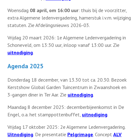
Woensdag
08 april, om 16:00 uur
: thuis bij de voorzitter,
extra Algemene ledenvergadering, hamerstuk i.v.m. wijziging
statuten. Zie Afdelingsnieuws 2026-03.
Vrijdag 20 maart 2026: 1e Algemene Ledenvergadering in
Schoneveld, om 13:30 uur, inloop vanaf 13:00 uur. Zie
uitnodiging
.
Agenda 2025
Donderdag 18 december, van 13.30 tot ca. 20.30. Bezoek
Kerstshow Global Garden Tuincentrum in Zwaanshoek en
3-gangen diner in Ter Aar. Zie
uitnodiging
.
Maandag 8 december 2025: decemberbijeenkomst in De
Engel, o.a. het stamppottenbuffet,
uitnodiging
.
Vrijdag 17 oktober 2025: 2e Algemene Ledenvergadering.
Uitnodiging
. De presentatie
Pelgrimage
. Concept
ALV