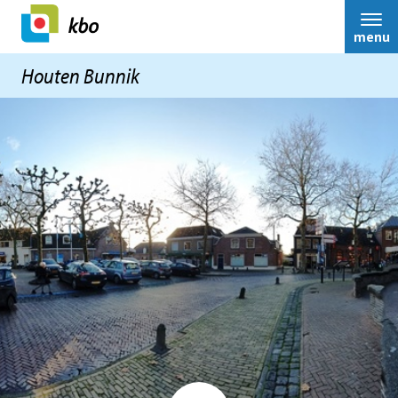
menu
Houten Bunnik
bestuur
Over ons
Nieuws
Contact
Ledenservice