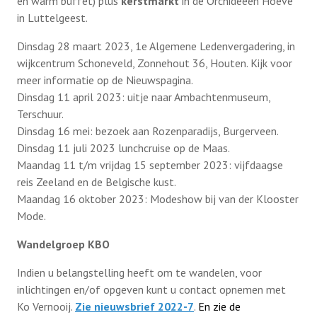
en warm buffet) plus
kerstmarkt
in de Orchideeën Hoeve
in Luttelgeest.
Dinsdag 28 maart 2023, 1e Algemene Ledenvergadering, in
wijkcentrum Schoneveld, Zonnehout 36, Houten. Kijk voor
meer informatie op de Nieuwspagina.
Dinsdag 11 april 2023: uitje naar Ambachtenmuseum,
Terschuur.
Dinsdag 16 mei: bezoek aan Rozenparadijs, Burgerveen.
Dinsdag 11 juli 2023 lunchcruise op de Maas.
Maandag 11 t/m vrijdag 15 september 2023: vijfdaagse
reis Zeeland en de Belgische kust.
Maandag 16 oktober 2023: Modeshow bij van der Klooster
Mode.
Wandelgroep KBO
Indien u belangstelling heeft om te wandelen, voor
inlichtingen en/of opgeven kunt u contact opnemen met
Ko Vernooij.
Zie nieuwsbrief 2022-7
.
En zie de