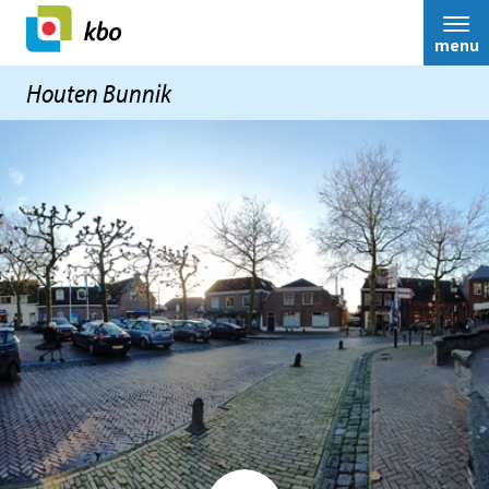
menu
Houten Bunnik
bestuur
Over ons
Nieuws
Contact
Ledenservice