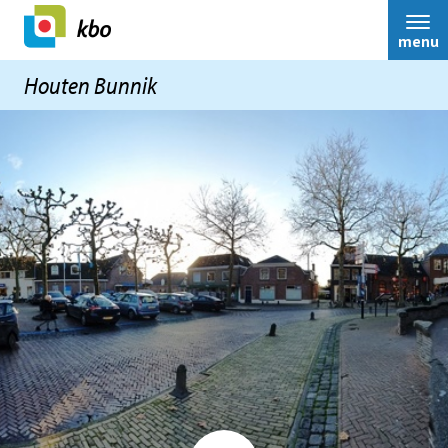
menu
Houten Bunnik
bestuur
Over ons
Nieuws
Contact
Ledenservice