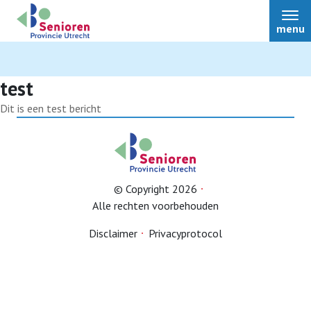
menu
Auteur:
stadutrecht
test
Dit is een test bericht
Nieuws
Bestuur
© Copyright 2026
Alle rechten voorbehouden
Over ons
Disclaimer
Privacyprotocol
Afdelingen
Ledenvoordeel