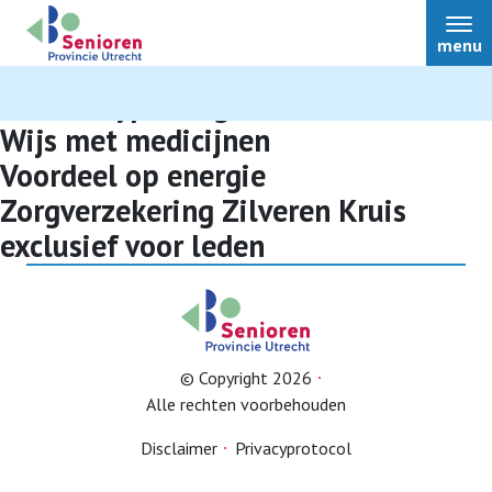
menu
Nieuws type:
Regionaal
Wijs met medicijnen
Voordeel op energie
Zorgverzekering Zilveren Kruis
Nieuws
exclusief voor leden
Bestuur
Over ons
© Copyright 2026
Alle rechten voorbehouden
Afdelingen
Disclaimer
Privacyprotocol
Ledenvoordeel