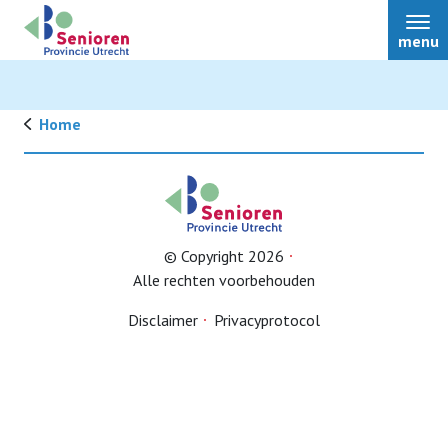
menu
Home
Nieuws
Bestuur
© Copyright 2026
Alle rechten voorbehouden
Over ons
Disclaimer
Privacyprotocol
Afdelingen
Ledenvoordeel